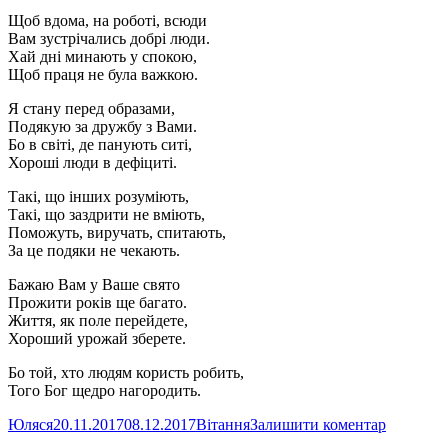
Щоб вдома, на роботі, всюди
Вам зустрічались добрі люди.
Хай дні минають у спокою,
Щоб праця не була важкою.
Я стану перед образами,
Подякую за дружбу з Вами.
Бо в світі, де панують ситі,
Хороші люди в дефіциті.
Такі, що інших розуміють,
Такі, що заздрити не вміють,
Поможуть, виручать, спитають,
За це подяки не чекають.
Бажаю Вам у Ваше свято
Прожити років ще багато.
Життя, як поле перейдете,
Хороший урожай зберете.
Бо той, хто людям користь робить,
Того Бог щедро нагородить.
Автор
Оприлюднено
Категорії
до
Юляся
20.11.2017
08.12.2017
Вітання
Залишити коментар
До