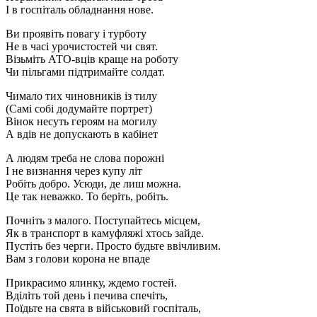
І в госпіталь обладнання нове.
Ви проявіть повагу і турботу
Не в часі урочистостей чи свят.
Візьміть АТО-вців краще на роботу
Чи пільгами підтримайте солдат.
Чимало тих чиновників із тилу
(Самі собі додумайте портрет)
Вінок несуть героям на могилу
А вдів не допускають в кабінет
А людям треба не слова порожні
І не визнання через купу літ
Робіть добро. Усюди, де лиш можна.
Це так неважко. То беріть, робіть.
Почніть з малого. Поступайтесь місцем,
Як в транспорт в камуфляжі хтось зайде.
Пустіть без черги. Просто будьте ввічливим.
Вам з голови корона не впаде
Прикрасимо ялинку, ждемо гостей.
Вділіть той день і печива спечіть,
Поїдьте на свята в військовий госпіталь,