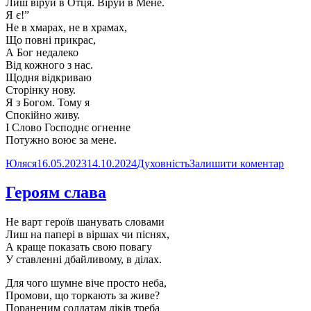
Лиш віруй в Отця. Віруй в Мене.
Я є!”
Не в хмарах, не в храмах,
Що повні прикрас,
А Бог недалеко
Від кожного з нас.
Щодня відкриваю
Сторінку нову.
Я з Богом. Тому я
Спокійно живу.
І Слово Господнє огненне
Потужно воює за мене.
Автор
Оприлюднено
Категорії
до
Юляся
16.05.2023
14.10.2024
Духовність
Залишити коментар
Над
місто
Героям слава
над
трава
Не варт героїв шанувать словами
сонце
Лиш на папері в віршах чи піснях,
встає
А краще показать свою повагу
У ставленні дбайливому, в ділах.
Для чого шумне віче просто неба,
Промови, що торкають за живе?
Пораненим солдатам ліків треба