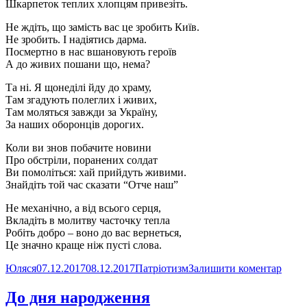
Шкарпеток теплих хлопцям привезіть.
Не ждіть, що замість вас це зробить Київ.
Не зробить. І надіятись дарма.
Посмертно в нас вшановують героїв
А до живих пошани що, нема?
Та ні. Я щонеділі йду до храму,
Там згадують полеглих і живих,
Там моляться завжди за Україну,
За наших оборонців дорогих.
Коли ви знов побачите новини
Про обстріли, поранених солдат
Ви помоліться: хай прийдуть живими.
Знайдіть той час сказати “Отче наш”
Не механічно, а від всього серця,
Вкладіть в молитву часточку тепла
Робіть добро – воно до вас вернеться,
Це значно краще ніж пусті слова.
Автор
Оприлюднено
Категорії
до
Юляся
07.12.2017
08.12.2017
Патріотизм
Залишити коментар
Геро
слава
До дня народження