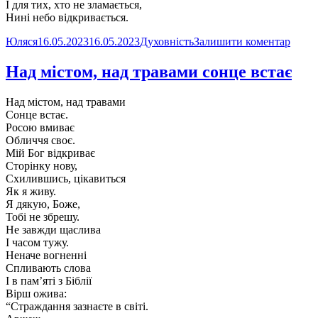
І для тих, хто не зламається,
Нині небо відкривається.
Автор
Оприлюднено
Категорії
до
Юляся
16.05.2023
16.05.2023
Духовність
Залишити коментар
Тільк
пост
Над містом, над травами сонце встає
і
моли
Над містом, над травами
Сонце встає.
Росою вмиває
Обличчя своє.
Мій Бог відкриває
Сторінку нову,
Схилившись, цікавиться
Як я живу.
Я дякую, Боже,
Тобі не збрешу.
Не завжди щаслива
І часом тужу.
Неначе вогненні
Спливають слова
І в пам’яті з Біблії
Вірш ожива:
“Страждання зазнаєте в світі.