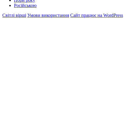
Пори року
Російською
Світлі вірші
Умови використання
Сайт працює на WordPress