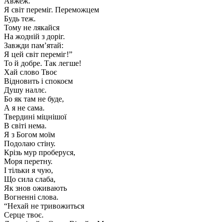
Авжеж.
Я світ переміг. Переможцем
Будь теж.
Тому не лякайся
На жодній з доріг.
Завжди пам’ятай:
Я цей світ переміг!”
То й добре. Так легше!
Хай слово Твоє
Відновить і спокоєм
Душу наллє.
Бо як там не буде,
А я не сама.
Твердині міцнішої
В світі нема.
Я з Богом моїм
Подолаю стіну.
Крізь мур проберуся,
Моря перетну.
І тільки я чую,
Що сила слаба,
Як знов оживають
Вогненні слова.
“Нехай не тривожиться
Серце твоє.