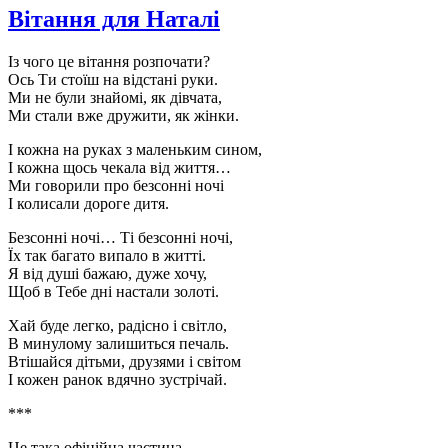
дня
Вітання для Наталі
народже
Із чого це вітання розпочати?
Ось Ти стоїш на відстані руки.
Ми не були знайомі, як дівчата,
Ми стали вже дружити, як жінки.
І кожна на руках з маленьким сином,
І кожна щось чекала від життя…
Ми говорили про безсонні ночі
І колисали дороге дитя.
Безсонні ночі… Ті безсонні ночі,
Їх так багато випало в житті.
Я від душі бажаю, дуже хочу,
Щоб в Тебе дні настали золоті.
Хай буде легко, радісно і світло,
В минулому залишиться печаль.
Втішайся дітьми, друзями і світом
І кожен ранок вдячно зустрічай.
***
Це така офіційна частина,