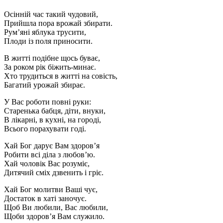
Осінній час такий чудовий,
Прийшла пора врожай збирати.
Рум’яні яблука трусити,
Плоди із поля приносити.
В житті подібне щось буває,
За роком рік біжить-минає.
Хто трудиться в житті на совість,
Багатий урожай збирає.
У Вас роботи повні руки:
Старенька бабця, діти, внуки,
В лікарні, в кухні, на городі,
Всього порахувати годі.
Хай Бог дарує Вам здоров’я
Робити всі діла з любов’ю.
Хай чоловік Вас розуміє,
Дитячий сміх дзвенить і гріє.
Хай Бог молитви Ваші чує,
Достаток в хаті заночує.
Щоб Ви любили, Вас любили,
Щоби здоров’я Вам служило.