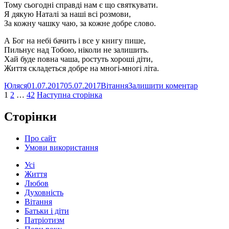
Тому сьогодні справді нам є що святкувати.
Я дякую Наталі за наші всі розмови,
За кожну чашку чаю, за кожне добре слово.
А Бог на небі бачить і все у книгу пише,
Пильнує над Тобою, ніколи не залишить.
Хай буде повна чаша, ростуть хороші діти,
Життя складеться добре на многі-многі літа.
Автор
Оприлюднено
Категорії
до
Юляся
01.07.2017
05.07.2017
Вітання
Залишити коментар
Пагінація
Сторінка
Сторінка
Сторінка
Вітання
1
2
…
42
Наступна сторінка
для
записів
Наталі
Сторінки
Про сайт
Умови використання
Усі
Життя
Любов
Духовність
Вітання
Батьки і діти
Патріотизм