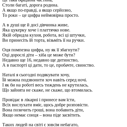
Столи багаті, дорога родина.
А якщо по-правді, а якщо серйозно,
То роки – це цифра неймовірна просто.
А в душі ще й досі дівчинка живе,
Яка цукерку хоче і платтячко нове.
Якій обридла кухня, робота, всі ці штучки,
Ви принесіть їй торта, візьміть її на ручки.
Оця помпезна цифра, ну як її збагнути?
Оці дорослі діти – хіба це може бути?
Недавно ще 16, недавно ще дитинство,
А в паспорті ці дати, то це, пробачте, свинство.
Наталі я сьогодні подякувати хочу,
Їй можна подзвонити хоч навіть серед ночі.
І як би на роботі весь тиждень не крутилась,
Що зайнята не скаже, не скаже, що втомилась.
Провідає в лікарні і принесе вам їсти,
Всіх вислухати вміє, щось добре розповісти.
Вона позичить гроші, вона побавить діти,
Якщо немає сонця – вона піде засвітить.
Таких людей на світі є зовсім небагато,