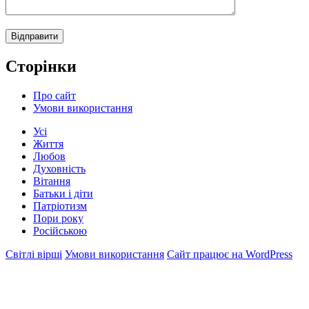
Сторінки
Про сайт
Умови використання
Усі
Життя
Любов
Духовність
Вітання
Батьки і діти
Патріотизм
Пори року
Російською
Світлі вірші
Умови використання
Сайт працює на WordPress