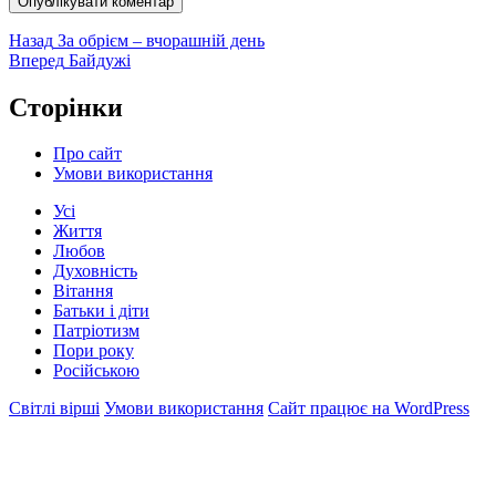
Навігація
Попередній
Назад
За обрієм – вчорашній день
запис:
Наступний
Вперед
Байдужі
записів
запис:
Сторінки
Про сайт
Умови використання
Усі
Життя
Любов
Духовність
Вітання
Батьки і діти
Патріотизм
Пори року
Російською
Світлі вірші
Умови використання
Сайт працює на WordPress