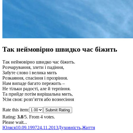
Так неймовірно швидко час біжить
Так неймовірно швидко час біжить.
Розчарування, злети і падіння,
Забуте слово і велика мить
Розкаяння, спасіння і прозріння.
Нам випаде багато пережить –
Не тільки радості, але й терпіння.
Та прийде потім вирішальна мить,
Усім своя: розп’яття або вознесіння
Rate this item:
Submit Rating
Rating:
3.8
/5. From 4 votes.
Please wait...
Автор
Оприлюднено
Категорії
Юляся
10.09.1997
24.11.2013
Духовність
,
Життя