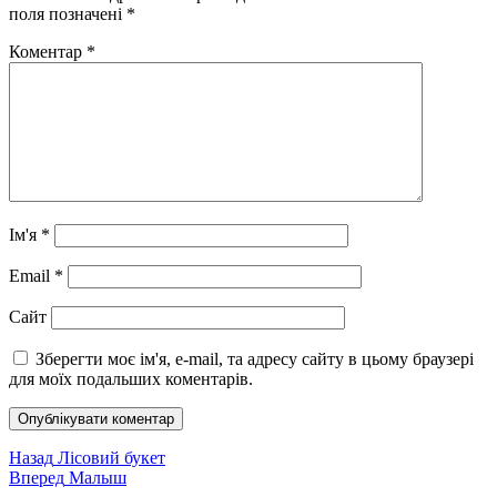
поля позначені
*
Коментар
*
Ім'я
*
Email
*
Сайт
Зберегти моє ім'я, e-mail, та адресу сайту в цьому браузері
для моїх подальших коментарів.
Навігація
Попередній
Назад
Лісовий букет
запис:
Наступний
Вперед
Малыш
записів
запис: