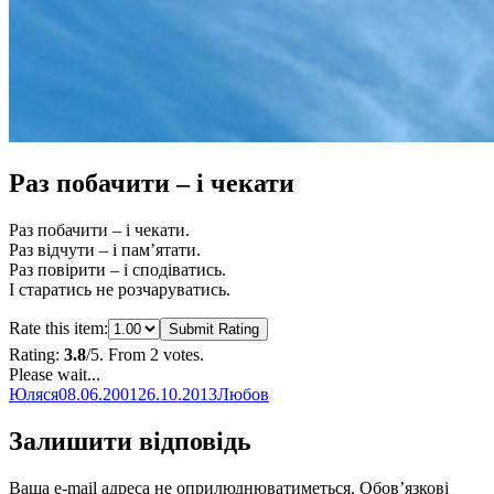
Раз побачити – і чекати
Раз побачити – і чекати.
Раз відчути – і пам’ятати.
Раз повірити – і сподіватись.
І старатись не розчаруватись.
Rate this item:
Submit Rating
Rating:
3.8
/5. From 2 votes.
Please wait...
Автор
Оприлюднено
Категорії
Юляся
08.06.2001
26.10.2013
Любов
Залишити відповідь
Ваша e-mail адреса не оприлюднюватиметься.
Обов’язкові