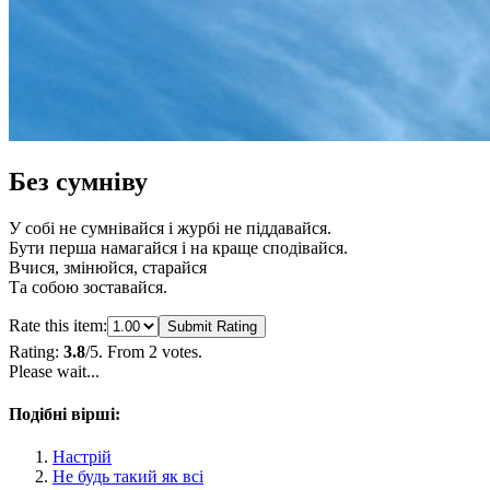
Без сумніву
У собі не сумнівайся і журбі не піддавайся.
Бути перша намагайся і на краще сподівайся.
Вчися, змінюйся, старайся
Та собою зоставайся.
Rate this item:
Submit Rating
Rating:
3.8
/5. From 2 votes.
Please wait...
Подібні вірші:
Настрій
Не будь такий як всі