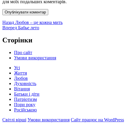
для моїх подальших коментарів.
Навігація
Попередній
Назад
Любов – це кожна мить
запис:
Наступний
Вперед
Бабье лето
записів
запис:
Сторінки
Про сайт
Умови використання
Усі
Життя
Любов
Духовність
Вітання
Батьки і діти
Патріотизм
Пори року
Російською
Світлі вірші
Умови використання
Сайт працює на WordPress