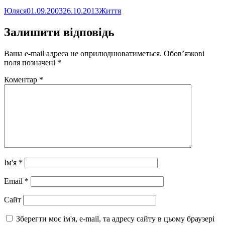
Автор
Оприлюднено
Категорії
Юляся
01.09.2003
26.10.2013
Життя
Залишити відповідь
Ваша e-mail адреса не оприлюднюватиметься.
Обов’язкові
поля позначені
*
Коментар
*
Ім'я
*
Email
*
Сайт
Зберегти моє ім'я, e-mail, та адресу сайту в цьому браузері