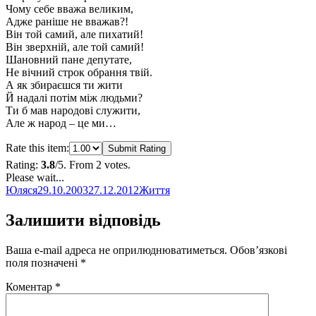
Чому себе вважа великим,
Адже раніше не вважав?!
Він той самий, але пихатий!
Він зверхній, але той самий!
Шановний пане депутате,
Не вічний строк обрання твій.
А як збираєшся ти жити
Й надалі потім між людьми?
Ти б мав народові служити,
Але ж народ – це ми…
Rate this item:
Submit Rating
Rating:
3.8
/5. From 2 votes.
Please wait...
Автор
Оприлюднено
Категорії
Юляся
29.10.2003
27.12.2012
Життя
Залишити відповідь
Ваша e-mail адреса не оприлюднюватиметься.
Обов’язкові
поля позначені
*
Коментар
*