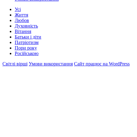
Усі
Життя
Любов
Духовність
Вітання
Батьки і діти
Патріотизм
Пори року
Російською
Світлі вірші
Умови використання
Сайт працює на WordPress