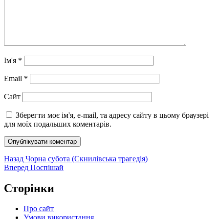
Ім'я
*
Email
*
Сайт
Зберегти моє ім'я, e-mail, та адресу сайту в цьому браузері
для моїх подальших коментарів.
Навігація
Попередній
Назад
Чорна субота (Скнилівська трагедія)
запис:
Наступний
Вперед
Поспішай
записів
запис:
Сторінки
Про сайт
Умови використання