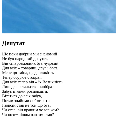
Депутат
Ще поки добрий мій знайомий
Не був народний депутат,
Він співрозмовник був чудовий,
Для всіх – товариш, друг і брат.
Мене ця зміна, ця дволикість
Тепер обурює стократ.
Для всіх тепер він – їх Величність,
Лиш для начальства панібрат.
Забув із нами розмовляти,
Вітатися до всіх забув,
Почав знайомих обминати
І зовсім став не той що був.
Чи ставі він кращим чоловіком?
Чи розумнішим раптом став?