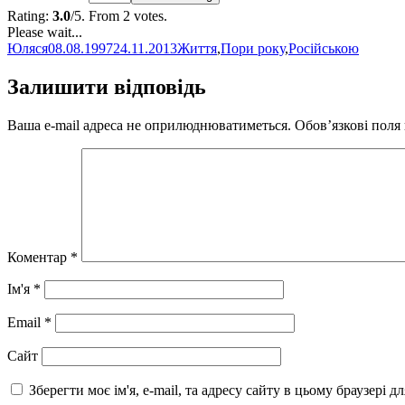
Rating:
3.0
/5. From 2 votes.
Please wait...
Автор
Оприлюднено
Категорії
Юляся
08.08.1997
24.11.2013
Життя
,
Пори року
,
Російською
Залишити відповідь
Ваша e-mail адреса не оприлюднюватиметься.
Обов’язкові поля
Коментар
*
Ім'я
*
Email
*
Сайт
Зберегти моє ім'я, e-mail, та адресу сайту в цьому браузері 