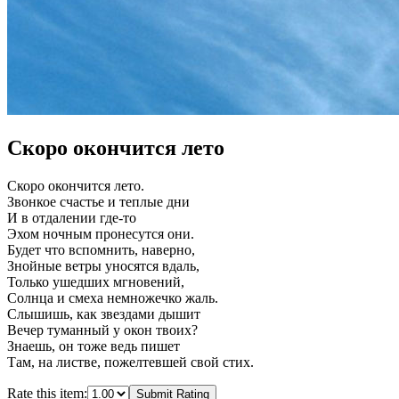
Скоро окончится лето
Скоро окончится лето.
Звонкое счастье и теплые дни
И в отдалении где-то
Эхом ночным пронесутся они.
Будет что вспомнить, наверно,
Знойные ветры уносятся вдаль,
Только ушедших мгновений,
Солнца и смеха немножечко жаль.
Слышишь, как звездами дышит
Вечер туманный у окон твоих?
Знаешь, он тоже ведь пишет
Там, на листве, пожелтевшей свой стих.
Rate this item:
Submit Rating