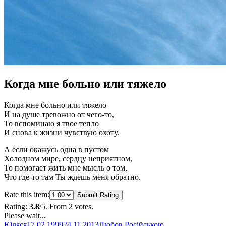
Когда мне больно или тяжело
Когда мне больно или тяжело
И на душе тревожно от чего-то,
То вспоминаю я твое тепло
И снова к жизни чувствую охоту.
А если окажусь одна в пустом
Холодном мире, сердцу неприятном,
То помогает жить мне мысль о том,
Что где-то там Ты ждешь меня обратно.
Rate this item:
Submit Rating
Rating:
3.8
/5. From 2 votes.
Please wait...
Автор
Оприлюднено
Категорії
Юляся
17.02.1999
24.11.2013
Любов
,
Російською