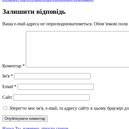
Залишити відповідь
Ваша e-mail адреса не оприлюднюватиметься.
Обов’язкові поля
Коментар
*
Ім'я
*
Email
*
Сайт
Зберегти моє ім'я, e-mail, та адресу сайту в цьому браузері 
Попередній
Назад
Ты, наверно, просто спишь