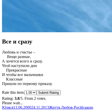
Все и сразу
Любовь и счастье –
Вещи разные,
А хочется всего и сразу.
Чтоб наступили дни
Прекрасные
И чтобы все мальчишки
Классные
Пришли по первому приказу.
Rate this item:
Submit Rating
Rating:
3.8
/5. From 2 votes.
Please wait...
Автор
Оприлюднено
Категорії
Юляся
13.06.2000
24.11.2013
Життя
,
Любов
,
Російською