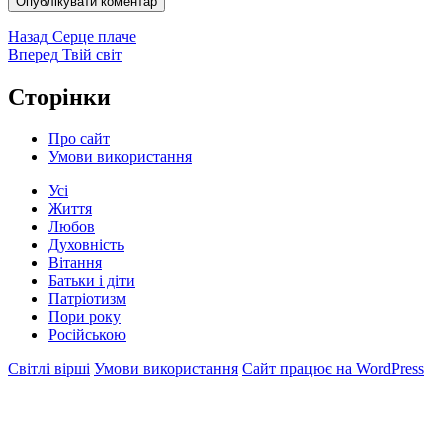
Навігація
Попередній
Назад
Серце плаче
запис:
Наступний
Вперед
Твій світ
записів
запис:
Сторінки
Про сайт
Умови використання
Усі
Життя
Любов
Духовність
Вітання
Батьки і діти
Патріотизм
Пори року
Російською
Світлі вірші
Умови використання
Сайт працює на WordPress