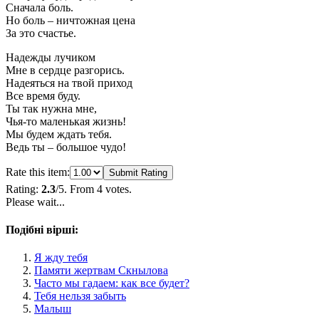
Сначала боль.
Но боль – ничтожная цена
За это счастье.
Надежды лучиком
Мне в сердце разгорись.
Надеяться на твой приход
Все время буду.
Ты так нужна мне,
Чья-то маленькая жизнь!
Мы будем ждать тебя.
Ведь ты – большое чудо!
Rate this item:
Submit Rating
Rating:
2.3
/5. From 4 votes.
Please wait...
Подібні вірші:
Я жду тебя
Памяти жертвам Скнылова
Часто мы гадаем: как все будет?
Тебя нельзя забыть
Малыш