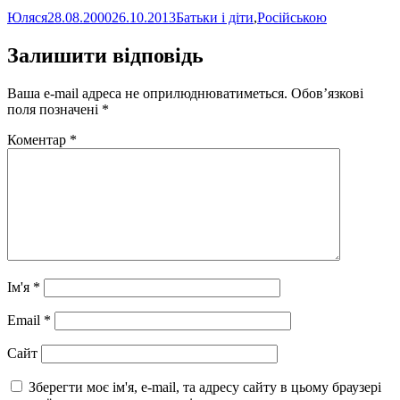
Автор
Оприлюднено
Категорії
Юляся
28.08.2000
26.10.2013
Батьки і діти
,
Російською
Залишити відповідь
Ваша e-mail адреса не оприлюднюватиметься.
Обов’язкові
поля позначені
*
Коментар
*
Ім'я
*
Email
*
Сайт
Зберегти моє ім'я, e-mail, та адресу сайту в цьому браузері