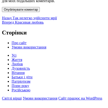
для моїх подальших коментарів.
Навігація
Попередній
Назад
Так нелегко здійснити мрії
запис:
Наступний
Вперед
Красивая любовь
записів
запис:
Сторінки
Про сайт
Умови використання
Усі
Життя
Любов
Духовність
Вітання
Батьки і діти
Патріотизм
Пори року
Російською
Світлі вірші
Умови використання
Сайт працює на WordPress