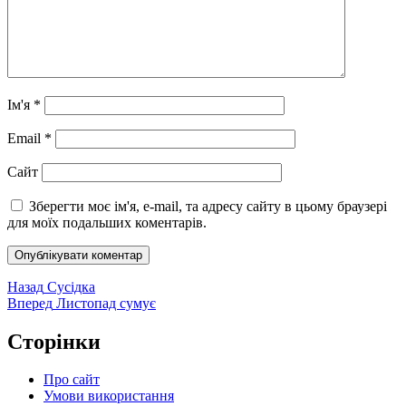
Ім'я
*
Email
*
Сайт
Зберегти моє ім'я, e-mail, та адресу сайту в цьому браузері
для моїх подальших коментарів.
Навігація
Попередній
Назад
Сусідка
запис:
Наступний
Вперед
Листопад сумує
записів
запис:
Сторінки
Про сайт
Умови використання