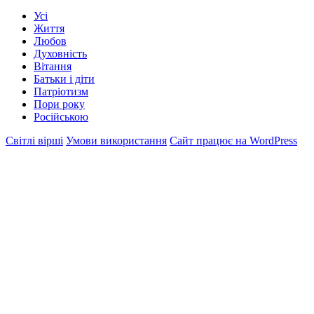
Усі
Життя
Любов
Духовність
Вітання
Батьки і діти
Патріотизм
Пори року
Російською
Світлі вірші
Умови використання
Сайт працює на WordPress