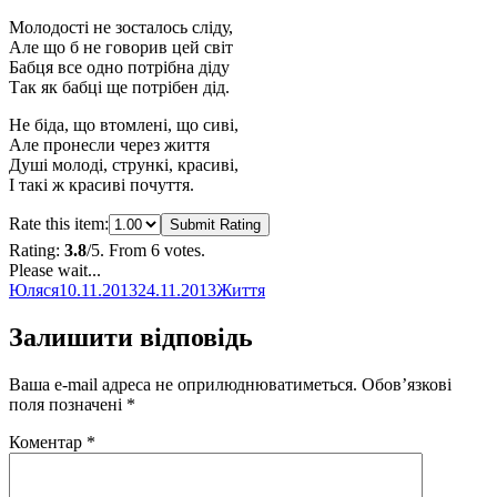
Молодості не зосталось сліду,
Але що б не говорив цей світ
Бабця все одно потрібна діду
Так як бабці ще потрібен дід.
Не біда, що втомлені, що сиві,
Але пронесли через життя
Душі молоді, стрункі, красиві,
І такі ж красиві почуття.
Rate this item:
Submit Rating
Rating:
3.8
/5. From 6 votes.
Please wait...
Автор
Оприлюднено
Категорії
Юляся
10.11.2013
24.11.2013
Життя
Залишити відповідь
Ваша e-mail адреса не оприлюднюватиметься.
Обов’язкові
поля позначені
*
Коментар
*