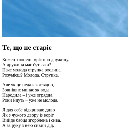
Те, що не старіє
Кожен хлопець мріє про дружину.
А дружина має буть яка?
Наче молода струнка рослина.
Розумієш? Молода. Струнка.
Але як це недалекоглядно,
Зовнішнє минає як вода.
Народила – і уже огрядна.
Роки йдуть – уже не молода.
Я для себе відкриваю диво
Як з чужого двору із воріт
Вийде бабця згорблена і сива,
А за руку з нею сивий дід.