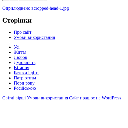
Навігація
Оприлюднено в
cropped-head-1.jpg
записів
Сторінки
Про сайт
Умови використання
Усі
Життя
Любов
Духовність
Вітання
Батьки і діти
Патріотизм
Пори року
Російською
Світлі вірші
Умови використання
Сайт працює на WordPress