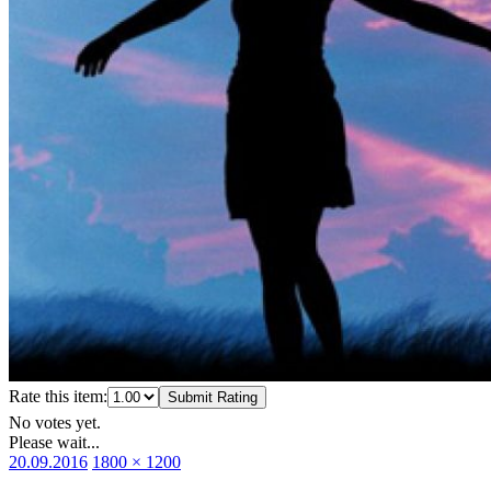
Rate this item:
Submit Rating
No votes yet.
Please wait...
Оприлюднено
Повний
20.09.2016
1800 × 1200
розмір