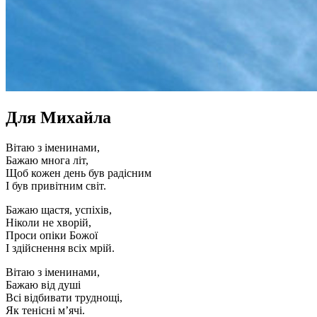
Для Михайла
Вітаю з іменинами,
Бажаю многа літ,
Щоб кожен день був радісним
І був привітним світ.
Бажаю щастя, успіхів,
Ніколи не хворій,
Проси опіки Божої
І здійснення всіх мрій.
Вітаю з іменинами,
Бажаю від душі
Всі відбивати труднощі,
Як тенісні м’ячі.