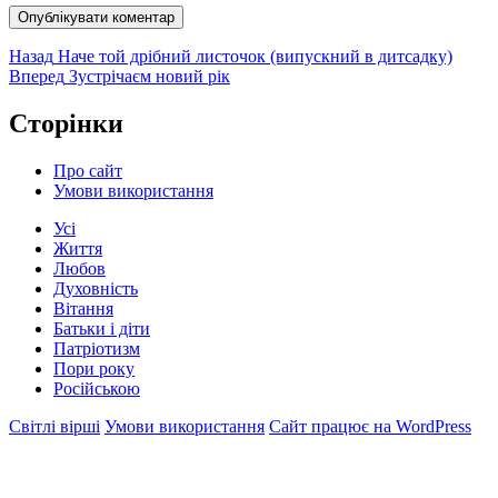
Навігація
Попередній
Назад
Наче той дрібний листочок (випускний в дитсадку)
запис:
Наступний
Вперед
Зустрічаєм новий рік
записів
запис:
Сторінки
Про сайт
Умови використання
Усі
Життя
Любов
Духовність
Вітання
Батьки і діти
Патріотизм
Пори року
Російською
Світлі вірші
Умови використання
Сайт працює на WordPress