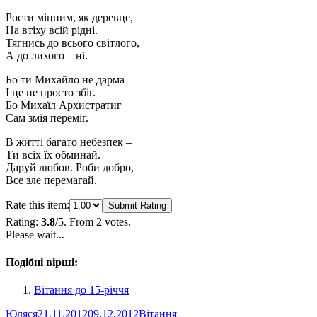
Рости міцним, як деревце,
На втіху всій рідні.
Тягнись до всього світлого,
А до лихого – ні.
Бо ти Михайло не дарма
І це не просто збіг.
Бо Михаїл Архистратиг
Сам змія переміг.
В житті багато небезпек –
Ти всіх їх обминай.
Даруй любов. Роби добро,
Все зле перемагай.
Rate this item:
Submit Rating
Rating:
3.8
/5. From 2 votes.
Please wait...
Подібні вірші:
Вітання до 15-річчя
Автор
Оприлюднено
Категорії
Юляся
21.11.2012
09.12.2012
Вітання