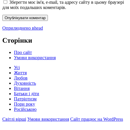
Зберегти моє ім'я, e-mail, та адресу сайту в цьому браузері
для моїх подальших коментарів.
Навігація
Оприлюднено в
head
записів
Сторінки
Про сайт
Умови використання
Усі
Життя
Любов
Духовність
Вітання
Батьки і діти
Патріотизм
Пори року
Російською
Світлі вірші
Умови використання
Сайт працює на WordPress