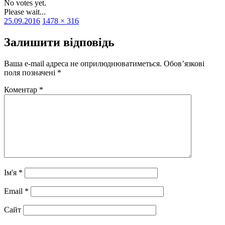
No votes yet.
Please wait...
Оприлюднено
Повний
25.09.2016
1478 × 316
розмір
Залишити відповідь
Ваша e-mail адреса не оприлюднюватиметься.
Обов’язкові
поля позначені
*
Коментар
*
Ім'я
*
Email
*
Сайт