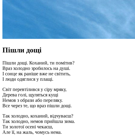
Пішли дощі
Пішли дощі. Коханий, ти помітив?
Враз холодно зробилось на душі.
І сонце як раніше вже не світить,
І люди одяглися у плащі.
Світ перевтілився у сіру мряку,
Дерева голі, щуляться кущі
Немов з образи або переляку.
Все через те, що враз пішли дощі.
Так холодно, коханий, відчуваєш?
Так холодно, немов прийшла зима.
Ти золотої осені чекаєш,
Але її, на жаль, чомусь нема.