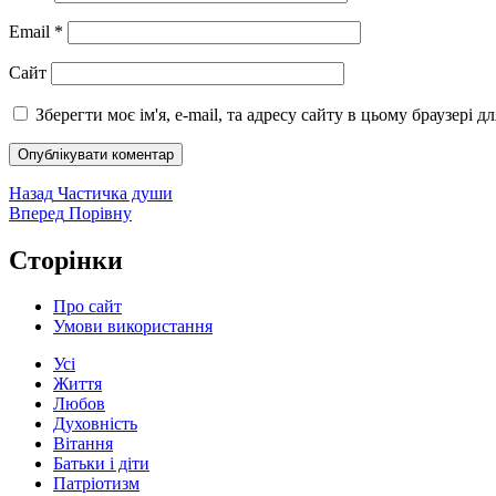
Email
*
Сайт
Зберегти моє ім'я, e-mail, та адресу сайту в цьому браузері 
Навігація
Попередній
Назад
Частичка души
запис:
Наступний
Вперед
Порівну
записів
запис:
Сторінки
Про сайт
Умови використання
Усі
Життя
Любов
Духовність
Вітання
Батьки і діти
Патріотизм