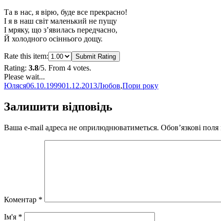
Та в нас, я вірю, буде все прекрасно!
І я в наш світ маленький не пущу
І мряку, що з’явилась передчасно,
Й холодного осіннього дощу.
Rate this item:
Submit Rating
Rating:
3.8
/5. From 4 votes.
Please wait...
Автор
Оприлюднено
Категорії
Юляся
06.10.1999
01.12.2013
Любов
,
Пори року
Залишити відповідь
Ваша e-mail адреса не оприлюднюватиметься.
Обов’язкові поля
Коментар
*
Ім'я
*