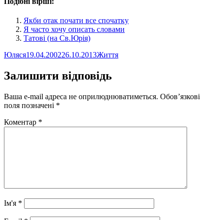
Подібні вірші:
Якби отак почати все спочатку
Я часто хочу описать словами
Татові (на Св.Юрія)
Автор
Оприлюднено
Категорії
Юляся
19.04.2002
26.10.2013
Життя
Залишити відповідь
Ваша e-mail адреса не оприлюднюватиметься.
Обов’язкові
поля позначені
*
Коментар
*
Ім'я
*