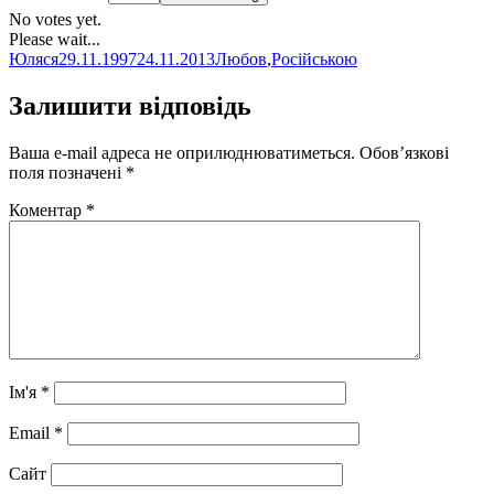
No votes yet.
Please wait...
Автор
Оприлюднено
Категорії
Юляся
29.11.1997
24.11.2013
Любов
,
Російською
Залишити відповідь
Ваша e-mail адреса не оприлюднюватиметься.
Обов’язкові
поля позначені
*
Коментар
*
Ім'я
*
Email
*
Сайт