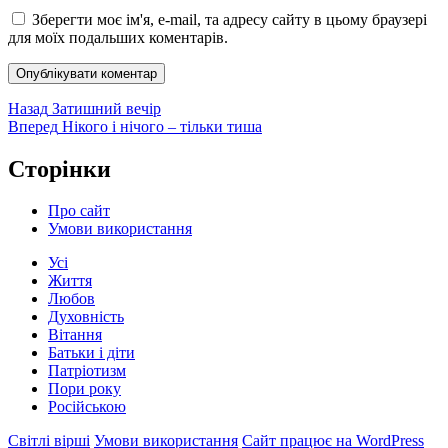
Зберегти моє ім'я, e-mail, та адресу сайту в цьому браузері
для моїх подальших коментарів.
Навігація
Попередній
Назад
Затишний вечір
запис:
Наступний
Вперед
Нікого і нічого – тільки тиша
записів
запис:
Сторінки
Про сайт
Умови використання
Усі
Життя
Любов
Духовність
Вітання
Батьки і діти
Патріотизм
Пори року
Російською
Світлі вірші
Умови використання
Сайт працює на WordPress