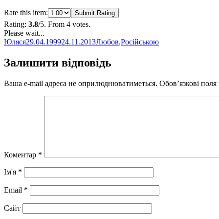
Rate this item:
Submit Rating
Rating:
3.8
/5. From 4 votes.
Please wait...
Автор
Оприлюднено
Категорії
Юляся
29.04.1999
24.11.2013
Любов
,
Російською
Залишити відповідь
Ваша e-mail адреса не оприлюднюватиметься.
Обов’язкові поля
Коментар
*
Ім'я
*
Email
*
Сайт