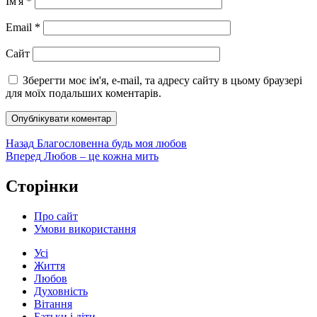
Ім'я
*
Email
*
Сайт
Зберегти моє ім'я, e-mail, та адресу сайту в цьому браузері
для моїх подальших коментарів.
Навігація
Попередній
Назад
Благословенна будь моя любов
запис:
Наступний
Вперед
Любов – це кожна мить
записів
запис:
Сторінки
Про сайт
Умови використання
Усі
Життя
Любов
Духовність
Вітання
Батьки і діти