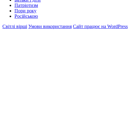
Патріотизм
Пори року
Російською
Світлі вірші
Умови використання
Сайт працює на WordPress