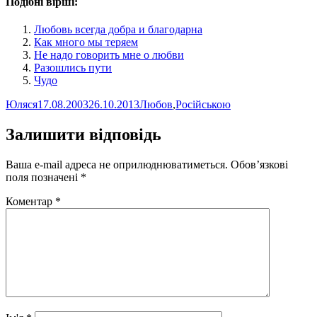
Подібні вірші:
Любовь всегда добра и благодарна
Как много мы теряем
Не надо говорить мне о любви
Разошлись пути
Чудо
Автор
Оприлюднено
Категорії
Юляся
17.08.2003
26.10.2013
Любов
,
Російською
Залишити відповідь
Ваша e-mail адреса не оприлюднюватиметься.
Обов’язкові
поля позначені
*
Коментар
*