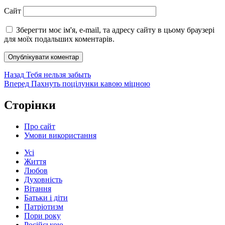
Сайт
Зберегти моє ім'я, e-mail, та адресу сайту в цьому браузері
для моїх подальших коментарів.
Навігація
Попередній
Назад
Тебя нельзя забыть
запис:
Наступний
Вперед
Пахнуть поцілунки кавою міцною
записів
запис:
Сторінки
Про сайт
Умови використання
Усі
Життя
Любов
Духовність
Вітання
Батьки і діти
Патріотизм
Пори року
Російською