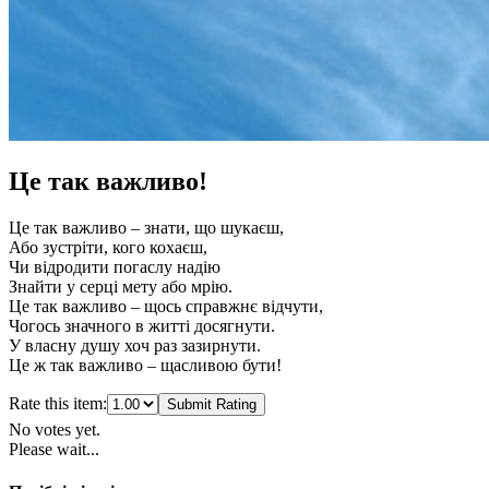
Це так важливо!
Це так важливо – знати, що шукаєш,
Або зустріти, кого кохаєш,
Чи відродити погаслу надію
Знайти у серці мету або мрію.
Це так важливо – щось справжнє відчути,
Чогось значного в житті досягнути.
У власну душу хоч раз зазирнути.
Це ж так важливо – щасливою бути!
Rate this item:
Submit Rating
No votes yet.
Please wait...