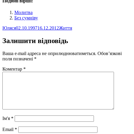
Подібні вірші:
Молитва
Без сумніву
Автор
Оприлюднено
Категорії
Юляся
02.10.1997
16.12.2012
Життя
Залишити відповідь
Ваша e-mail адреса не оприлюднюватиметься.
Обов’язкові
поля позначені
*
Коментар
*
Ім'я
*
Email
*