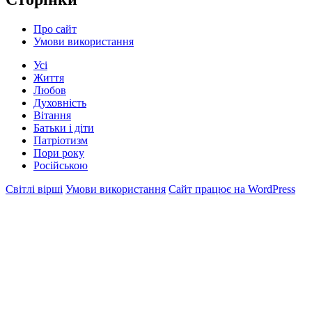
Про сайт
Умови використання
Усі
Життя
Любов
Духовність
Вітання
Батьки і діти
Патріотизм
Пори року
Російською
Світлі вірші
Умови використання
Сайт працює на WordPress