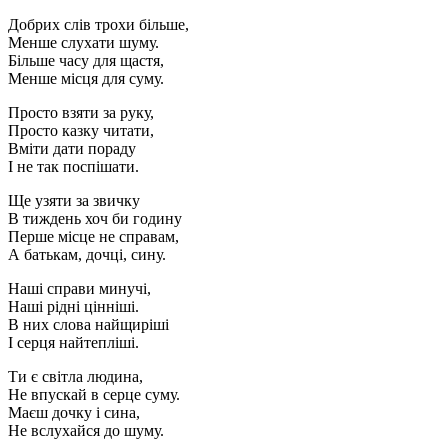
Добрих слів трохи більше,
Менше слухати шуму.
Більше часу для щастя,
Менше місця для суму.
Просто взяти за руку,
Просто казку читати,
Вміти дати пораду
І не так поспішати.
Ще узяти за звичку
В тиждень хоч би годину
Перше місце не справам,
А батькам, дочці, сину.
Наші справи минучі,
Наші рідні цінніші.
В них слова найщиріші
І серця найтепліші.
Ти є світла людина,
Не впускай в серце суму.
Маєш дочку і сина,
Не вслухайся до шуму.