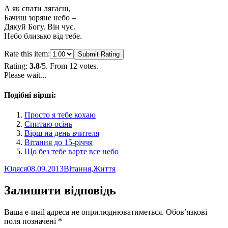
А як спати лягаєш,
Бачиш зоряне небо –
Дякуй Богу. Він чує.
Небо близько від тебе.
Rate this item:
Submit Rating
Rating:
3.8
/5. From 12 votes.
Please wait...
Подібні вірші:
Просто я тебе кохаю
Спитаю осінь
Вірш на день вчителя
Вітання до 15-річчя
Що без тебе варте все небо
Автор
Оприлюднено
Категорії
Юляся
08.09.2013
Вітання
,
Життя
Залишити відповідь
Ваша e-mail адреса не оприлюднюватиметься.
Обов’язкові
поля позначені
*