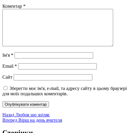
Коментар
*
Ім'я
*
Email
*
Сайт
Зберегти моє ім'я, e-mail, та адресу сайту в цьому браузері
для моїх подальших коментарів.
Навігація
Попередній
Назад
Любов що зціляє
запис:
Наступний
Вперед
Вірш на день вчителя
записів
запис:
Сторінки