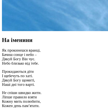
На іменини
Як прокинешся вранці,
Бачиш сонце і небо –
Дякуй Богу Він чує.
Небо близько від тебе.
Прокидаються діти
І щебечуть по хаті.
Дякуй Богу щомиті,
Наші дні того варті.
Не спіши швидко жити.
Ліпше правило взяти
Кожну мить полюбити,
Кожен день пам’ятати.