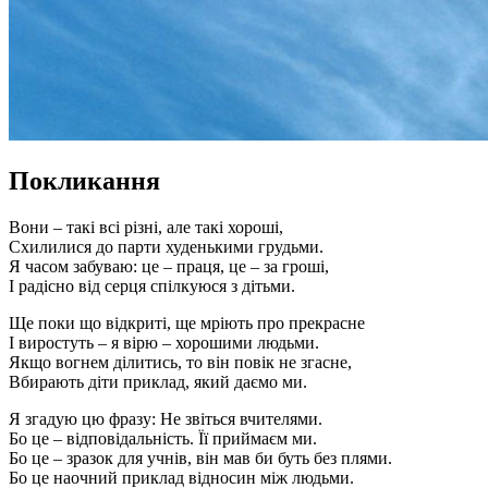
Покликання
Вони – такі всі різні, але такі хороші,
Схилилися до парти худенькими грудьми.
Я часом забуваю: це – праця, це – за гроші,
І радісно від серця спілкуюся з дітьми.
Ще поки що відкриті, ще мріють про прекрасне
І виростуть – я вірю – хорошими людьми.
Якщо вогнем ділитись, то він повік не згасне,
Вбирають діти приклад, який даємо ми.
Я згадую цю фразу: Не звіться вчителями.
Бо це – відповідальність. Її приймаєм ми.
Бо це – зразок для учнів, він мав би буть без плями.
Бо це наочний приклад відносин між людьми.