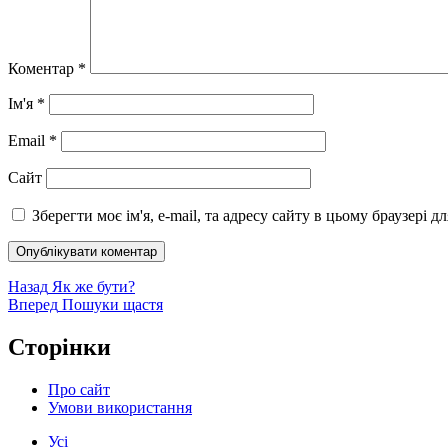
Коментар
*
Ім'я
*
Email
*
Сайт
Зберегти моє ім'я, e-mail, та адресу сайту в цьому браузері 
Навігація
Попередній
Назад
Як же бути?
запис:
Наступний
Вперед
Пошуки щастя
записів
запис:
Сторінки
Про сайт
Умови використання
Усі