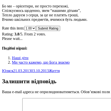
Бо ми – орієнтири, не просто перехожі,
Спілкуємось щоденно, звем “нашими дітьми”,
Тепло даруєм з серця, за це не платять гроші,
Вчимо шкільних предметів, вчимося буть людьми.
Rate this item:
Submit Rating
Rating:
3.8
/5. From 2 votes.
Please wait...
Подібні вірші:
Наші діти
Ми часто кажемо, що Бога знаємо
Автор
Оприлюднено
Категорії
Юляся
21.03.2013
03.10.2013
Життя
Залишити відповідь
Ваша e-mail адреса не оприлюднюватиметься.
Обов’язкові поля