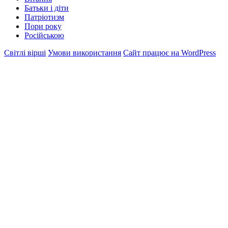
Батьки і діти
Патріотизм
Пори року
Російською
Світлі вірші
Умови використання
Сайт працює на WordPress