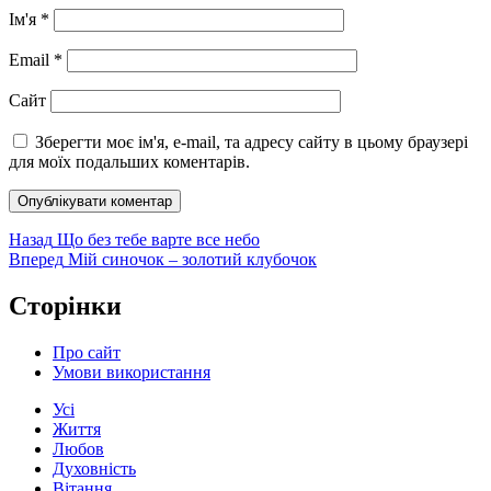
Ім'я
*
Email
*
Сайт
Зберегти моє ім'я, e-mail, та адресу сайту в цьому браузері
для моїх подальших коментарів.
Навігація
Попередній
Назад
Що без тебе варте все небо
запис:
Наступний
Вперед
Мій синочок – золотий клубочок
записів
запис:
Сторінки
Про сайт
Умови використання
Усі
Життя
Любов
Духовність
Вітання