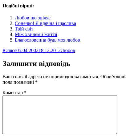
Подібні вірші:
Любов що зціляє
Сонечко! Я вдячна і щаслива
Твій світ
Між хвилями життя
Благословенна будь моя любов
Автор
Оприлюднено
Категорії
Юляся
05.04.2002
18.12.2012
Любов
Залишити відповідь
Ваша e-mail адреса не оприлюднюватиметься.
Обов’язкові
поля позначені
*
Коментар
*