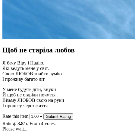
Щоб не старіла любов
Я бачу Віру і Надію,
Які ведуть мене у світ.
Свою ЛЮБОВ знайти зумію
І проживу багато літ
У мене будуть діти, внуки
Й щоб не старіли почуття,
Візьму ЛЮБОВ свою на руки
І пронесу через життя.
Rate this item:
Submit Rating
Rating:
3.8
/5. From 4 votes.
Please wait...