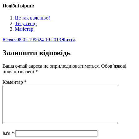
Подібні вірші:
Це так важливо!
Ти у серці
Майстер
Автор
Оприлюднено
Категорії
Юляся
08.02.1996
24.10.2013
Життя
Залишити відповідь
Ваша e-mail адреса не оприлюднюватиметься.
Обов’язкові
поля позначені
*
Коментар
*
Ім'я
*