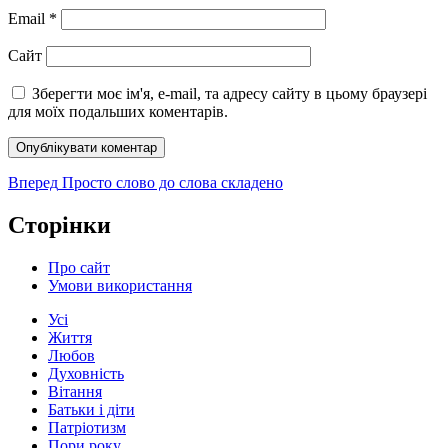
Email
*
Сайт
Зберегти моє ім'я, e-mail, та адресу сайту в цьому браузері
для моїх подальших коментарів.
Навігація
Наступний
Вперед
Просто слово до слова складено
запис:
записів
Сторінки
Про сайт
Умови використання
Усі
Життя
Любов
Духовність
Вітання
Батьки і діти
Патріотизм
Пори року