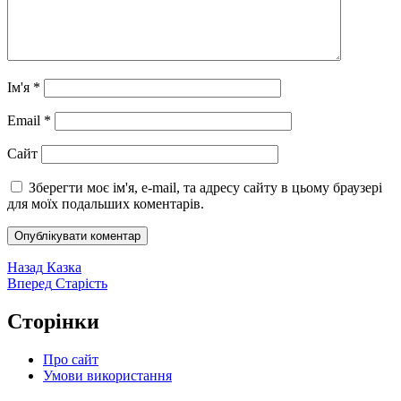
Ім'я
*
Email
*
Сайт
Зберегти моє ім'я, e-mail, та адресу сайту в цьому браузері
для моїх подальших коментарів.
Навігація
Попередній
Назад
Казка
запис:
Наступний
Вперед
Старість
записів
запис:
Сторінки
Про сайт
Умови використання