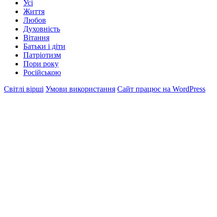
Усі
Життя
Любов
Духовність
Вітання
Батьки і діти
Патріотизм
Пори року
Російською
Світлі вірші
Умови використання
Сайт працює на WordPress