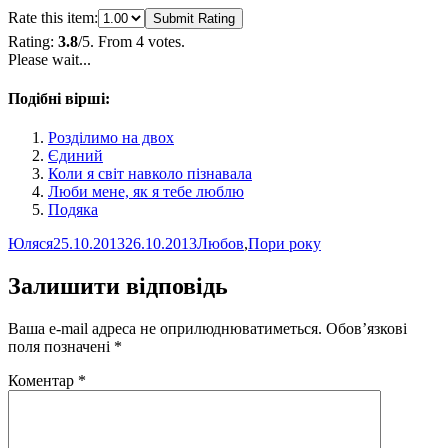
Rate this item:
Submit Rating
Rating:
3.8
/5. From 4 votes.
Please wait...
Подібні вірші:
Розділимо на двох
Єдиний
Коли я світ навколо пізнавала
Люби мене, як я тебе люблю
Подяка
Автор
Оприлюднено
Категорії
Юляся
25.10.2013
26.10.2013
Любов
,
Пори року
Залишити відповідь
Ваша e-mail адреса не оприлюднюватиметься.
Обов’язкові
поля позначені
*
Коментар
*