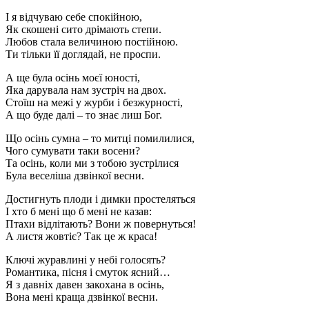
І я відчуваю себе спокійною,
Як скошені сито дрімають степи.
Любов стала величиною постійною.
Ти тільки її доглядай, не проспи.
А ще була осінь моєї юності,
Яка дарувала нам зустріч на двох.
Стоїш на межі у журби і безжурності,
А що буде далі – то знає лиш Бог.
Що осінь сумна – то митці помилилися,
Чого сумувати таки восени?
Та осінь, коли ми з тобою зустрілися
Була веселіша дзвінкої весни.
Достигнуть плоди і димки простеляться
І хто б мені що б мені не казав:
Птахи відлітають? Вони ж повернуться!
А листя жовтіє? Так це ж краса!
Ключі журавлині у небі голосять?
Романтика, пісня і смуток ясний…
Я з давніх давен закохана в осінь,
Вона мені краща дзвінкої весни.