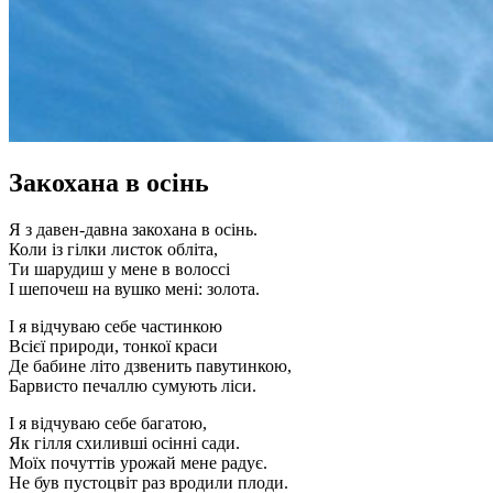
Закохана в осінь
Я з давен-давна закохана в осінь.
Коли із гілки листок обліта,
Ти шарудиш у мене в волоссі
І шепочеш на вушко мені: золота.
І я відчуваю себе частинкою
Всієї природи, тонкої краси
Де бабине літо дзвенить павутинкою,
Барвисто печаллю сумують ліси.
І я відчуваю себе багатою,
Як гілля схиливші осінні сади.
Моїх почуттів урожай мене радує.
Не був пустоцвіт раз вродили плоди.